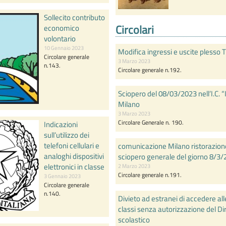
Sollecito contributo
Circolari
economico
volontario
10 Gennaio 2023
Modifica ingressi e uscite plesso Tr
Circolare generale
3 Marzo 2023
n.143.
Circolare generale n.192.
Sciopero del 08/03/2023 nell’I.C. “Il
Milano
3 Marzo 2023
Circolare Generale n. 190.
Indicazioni
sull’utilizzo dei
telefoni cellulari e
comunicazione Milano ristorazione 
analoghi dispositivi
sciopero generale del giorno 8/3/
elettronici in classe
2 Marzo 2023
Circolare generale n.191.
3 Gennaio 2023
Circolare generale
n.140.
Divieto ad estranei di accedere alle
classi senza autorizzazione del Di
scolastico