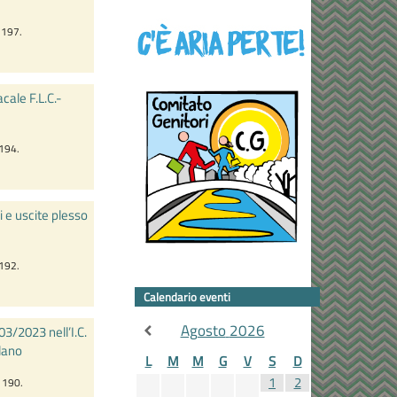
. 197.
ale F.L.C.-
.194.
i e uscite plesso
.192.
Calendario eventi
Agosto
2026
03/2023 nell’I.C.
ilano
L
M
M
G
V
S
D
1
2
. 190.