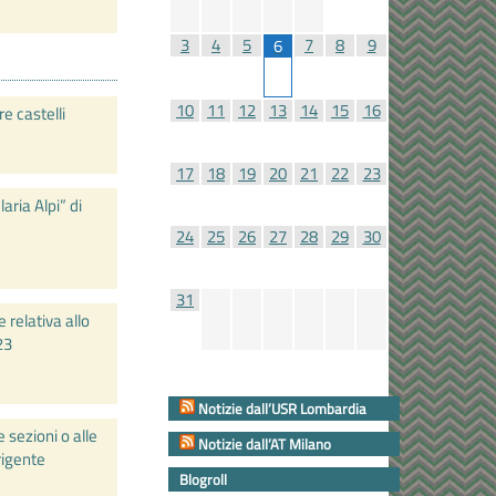
3
4
5
7
8
9
6
10
11
12
13
14
15
16
e castelli
17
18
19
20
21
22
23
aria Alpi” di
24
25
26
27
28
29
30
31
relativa allo
23
Notizie dall’USR Lombardia
 sezioni o alle
Notizie dall’AT Milano
rigente
Blogroll