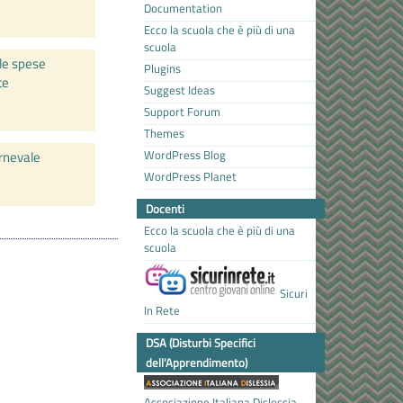
Documentation
Ecco la scuola che è più di una
scuola
lle spese
Plugins
te
Suggest Ideas
Support Forum
Themes
WordPress Blog
arnevale
WordPress Planet
Docenti
Ecco la scuola che è più di una
scuola
Sicuri
In Rete
DSA (Disturbi Specifici
dell'Apprendimento)
Associazione Italiana Dislessia