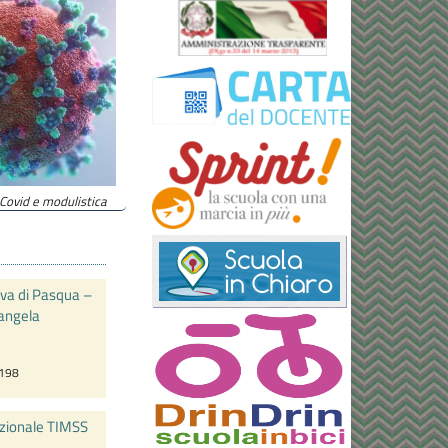
ovid e modulistica
ova di Pasqua –
angela
.198
azionale TIMSS