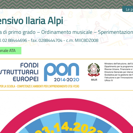
Le p
nsivo Ilaria Alpi
ia di primo grado – Ordinamento musicale – Sperimentazi
tel. 02 88444696 - fax. 0288444704 - c.m. MIIC8DZ008
onale ATA