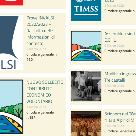
8 Marzo 2023
Circolare generale n
Prove INVALSI
2022/2023 –
Raccolta delle
Assemblea sindac
informazioni di
C.G.I.L.
contesto
6 Marzo 2023
7 Marzo 2023
Circolare generale n
Circolare generale n.
180.
Modifica ingress
Tre castelli
NUOVO SOLLECITO
3 Marzo 2023
CONTRIBUTO
Circolare generale n
ECONOMICO
VOLONTARIO
1 Marzo 2023
Circolare generale
Sciopero del 08/
n.187.
“Ilaria Alpi” di M
3 Marzo 2023
Circolare Generale n