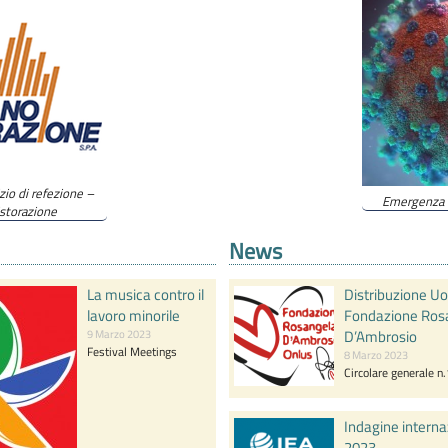
izio di refezione –
Emergenza C
storazione
News
La musica contro il
Distribuzione U
lavoro minorile
Fondazione Ros
D’Ambrosio
9 Marzo 2023
Festival Meetings
8 Marzo 2023
Circolare generale n
Indagine intern
2023