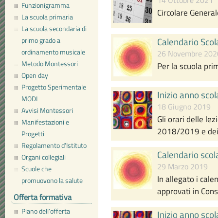
14 Ottobre 2021
Funzionigramma
Circolare General
La scuola primaria
La scuola secondaria di
Calendario Sco
primo grado a
ordinamento musicale
26 Novembre 202
Metodo Montessori
Per la scuola pri
Open day
Progetto Sperimentale
Inizio anno sc
MODI
18 Giugno 2019
Avvisi Montessori
Gli orari delle lez
Manifestazioni e
2018/2019 e dei 
Progetti
Regolamento d’Istituto
Calendario sco
Organi collegiali
29 Marzo 2019
Scuole che
In allegato i cal
promuovono la salute
approvati in Consi
Offerta formativa
Piano dell’offerta
Inizio anno sc