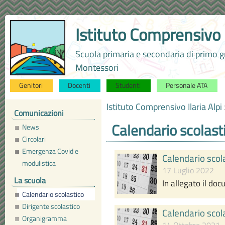
Istituto Comprensivo I
Scuola primaria e secondaria di primo
Montessori
Via Salerno, 1 - 20142 Milano • tel. 02 884446
Genitori
Docenti
Studenti
Personale ATA
Istituto Comprensivo Ilaria Alpi
Comunicazioni
Calendario scolast
News
Circolari
Emergenza Covid e
Calendario sco
modulistica
17 Luglio 2022
La scuola
In allegato il do
Calendario scolastico
Dirigente scolastico
Calendario sco
Organigramma