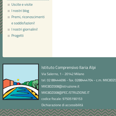
Uscite e visite
I nostri blog
Premi, riconoscimenti
e soddisfazioni!
I nostri giornalini!
Progetti
Istituto Comprensivo Ilaria Alpi
Via Salerno, 1 - 20142 Milano
tel. 02 88444696 - fax. 0288444704 - c.m. MIIC8DZ
MIIC8DZ008@istruzione.it
MIIC8DZ008@PEC.ISTRUZIONE.IT
codice fiscale: 97505190153
Dichiarazione di accessibilità