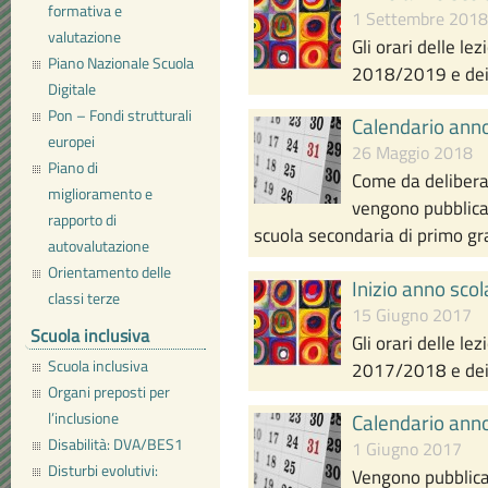
formativa e
1 Settembre 2018
valutazione
Gli orari delle lez
Piano Nazionale Scuola
2018/2019 e dei 
Digitale
Pon – Fondi strutturali
Calendario ann
europei
26 Maggio 2018
Piano di
Come da delibera 
miglioramento e
vengono pubblicat
rapporto di
scuola secondaria di primo g
autovalutazione
Orientamento delle
Inizio anno sc
classi terze
15 Giugno 2017
Scuola inclusiva
Gli orari delle lez
Scuola inclusiva
2017/2018 e dei 
Organi preposti per
l’inclusione
Calendario ann
Disabilità: DVA/BES1
1 Giugno 2017
Disturbi evolutivi:
Vengono pubblicat